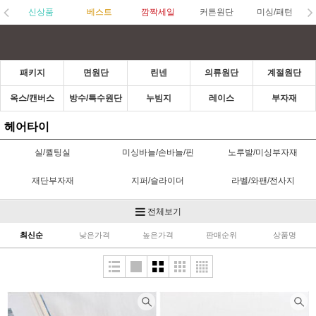
신상품
베스트
깜짝세일
커튼원단
미싱/패턴
패키지
면원단
린넨
의류원단
계절원단
옥스/캔버스
방수/특수원단
누빔지
레이스
부자재
헤어타이
실/퀼팅실
미싱바늘/손바늘/핀
노루발/미싱부자재
재단부자재
지퍼/슬라이더
라벨/와팬/전사지
고무줄/벨크로/스트링벨
단추/수입단추
초크/수성펜
전체보기
(끈)
최신순
낮은가격
높은가격
판매순위
상품명
접착제/심지
가방부자재
스탬프/잉크/펜
바이어스/파이핑
카드/통장속지/실패
헤어타이
홈패션부자재
한복부자재
헤어부자재