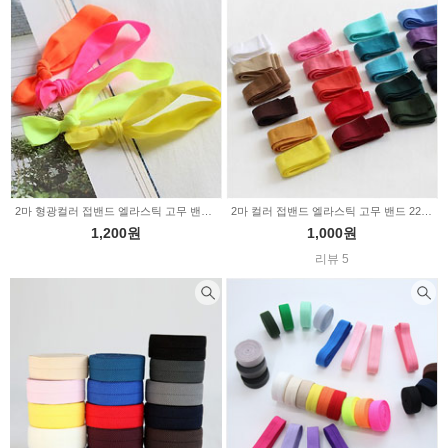
펠트부자재
의류부자재
퀼트부자재
인형부자재
신생아용품
X-MAS부자재
비즈/수술/솜방울
커튼부자재
솜/이불솜/보충제
2마 형광컬러 접밴드 엘라스틱 고무 밴드 4color (348128)
2마 컬러 접밴드 엘라스틱 고무 밴드 22color (348126)
1,200원
1,000원
리뷰 5