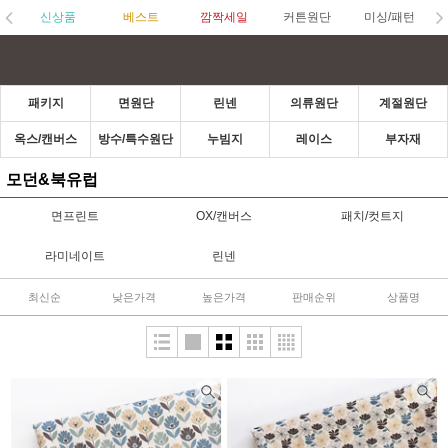
신상품
베스트
깜짝세일
커튼원단
미싱/패턴
패키지
면원단
린넨
의류원단
계절원단
옥스/캔버스
방수/특수원단
누빔지
레이스
부자재
모던&북유럽
면프린트
OX/캔버스
패치/컷트지
라미네이트
린넨
최신순
낮은가격
높은가격
판매순위
상품명