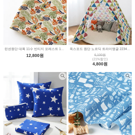
린넨원단 대폭 11수 빈티지 포레스트 1118134
옥스포드 원단 노르딕 트라이앵글 2234812
12,800원
6,100원
(21%할인)
4,800원