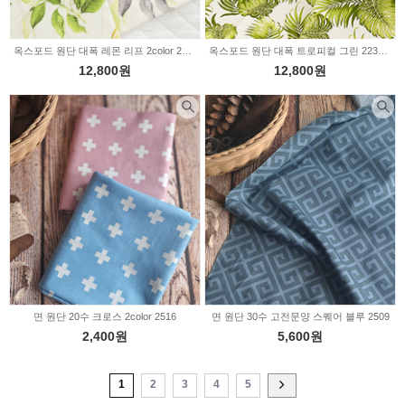
옥스포드 원단 대폭 레몬 리프 2color 2233605
옥스포드 원단 대폭 트로피컬 그린 2233604
12,800원
12,800원
면 원단 20수 크로스 2color 2516
면 원단 30수 고전문양 스퀘어 블루 2509
2,400원
5,600원
1
2
3
4
5