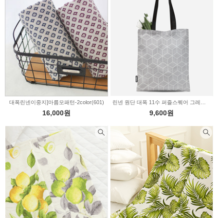
대폭린넨이중지]마름모패턴-2color(601)
린넨 원단 대폭 11수 퍼즐스퀘어 그레이 a3534
16,000원
9,600원