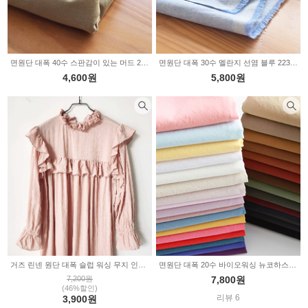
면원단 대폭 40수 스판감이 있는 머드 2235173
면원단 대폭 30수 멜란지 선염 블루 2235169
4,600원
5,800원
거즈 린넨 원단 대폭 슬럽 워싱 무지 인디핑크 2235135
면원단 대폭 20수 바이오워싱 뉴코하스 31color 2235132
7,200원
7,800원
(46%할인)
리뷰 6
3,900원