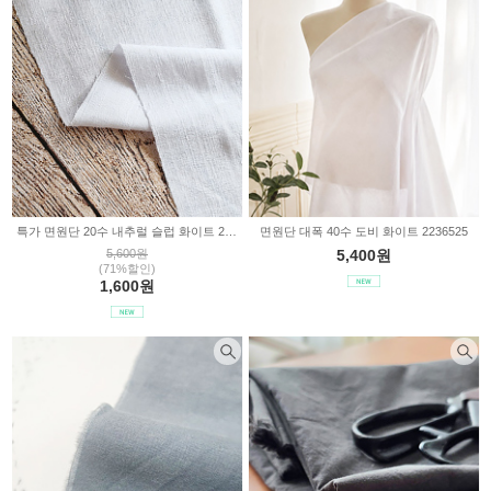
샤틴무지
아사무지
극세사무지
폴라폴리스무지
특가 면원단 20수 내추럴 슬럽 화이트 2546
면원단 대폭 40수 도비 화이트 2236525
5,600원
5,400원
(71%할인)
1,600원