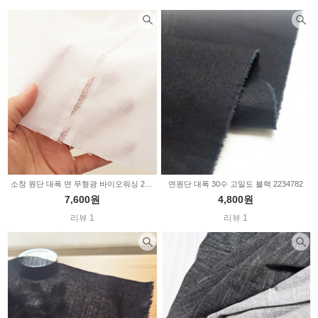
소창 원단 대폭 면 무형광 바이오워싱 2235097
면원단 대폭 30수 고밀도 블랙 2234782
7,600원
4,800원
리뷰 1
리뷰 1