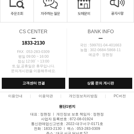
CS CENTER
BANK INFO
ㅡ
ㅡ
1833-2130
국민 : 599701-04-401663
농협 : 302-0684-5868-11
FAX : 053-283-0309
예금주 : 정현정
평일 09:00 ~ 16:00
점심 12:00` ~ 13:00
토,일,공휴일은 휴무입니다.
문의게시판을 이용해주세요.
고객센터 연결
상품 문의 게시판
이용안내
이용약관
개인정보처리방침
PC버전
원단1번지
대표 : 정현정 ㅣ 개인정보 보호 책임자 : 정현정
사업자 등록번호 : 872-08-01924
통신판매업신고번호 : 2022-대구서구-0171호
전화 : 1833-2130 ㅣ 팩스 : 053-283-0309
주소 : 대구 서구 달서로 52