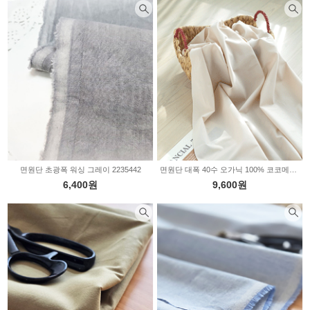
면원단 초광폭 워싱 그레이 2235442
면원단 대폭 40수 오가닉 100% 코코메리 E1124
6,400원
9,600원