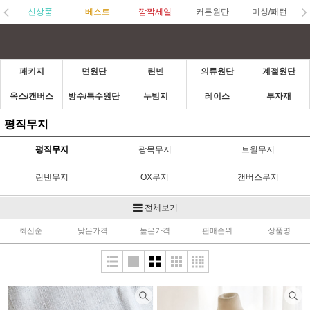
신상품
베스트
깜짝세일
커튼원단
미싱/패턴
패키지
면원단
린넨
의류원단
계절원단
옥스/캔버스
방수/특수원단
누빔지
레이스
부자재
평직무지
평직무지
광목무지
트윌무지
린넨무지
OX무지
캔버스무지
선염해지무지
방수천무지
라미네이트무지
전체보기
최신순
낮은가격
높은가격
판매순위
상품명
천염염색/피그먼트
인견무지
암막무지
리플무지
쉬폰무지
공단/실크무지
망사무지
거즈무지
혼방무지