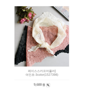
레이스스카프머플러]
여인초-3color(1527398)
9,600
원