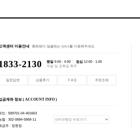
고객센터 이용안내
통화량이 많을때는 Q&A를 이용해주세요
1833-2130
평일
9:00 - 4:00
점심
12:00 - 1:00
주말 및 공휴일 휴무
질문답변
상품후기
F A Q
주문조회
입금계좌 정보 ( ACCOUNT INFO )
국민 : 599701-04-401663
농협 : 302-0684-5868-11
예금주 : 정현정