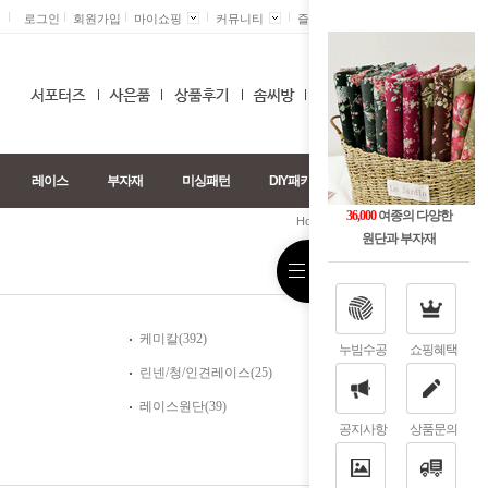
로그인
회원가입
마이쇼핑
커뮤니티
즐겨찾기 +
0
레이스
부자재
미싱패턴
DIY패키지
36,000
여종의 다양한
>
>
Home
레이스
스카프
원단과 부자재
케미칼(392)
누빔수공
쇼핑혜택
린넨/청/인견레이스(25)
레이스원단(39)
공지사항
상품문의