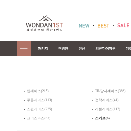
패키지
면원단
린넨
의류/다이마루
계
면레이스(215)
TR/망사레이스(366)
주름레이스(113)
접착레이스(41)
스판레이스(225)
라셀레이스(117)
크리스마스(63)
스카프(6)