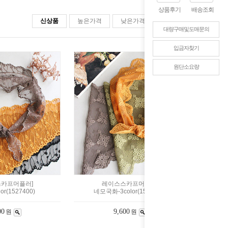
상품후기
배송조회
신상품
높은가격
낮은가격
판매순위
대량구매및도매문의
입금자찾기
원단소요량
카프머플러]
레이스스카프머플러]
or(1527400)
네모국화-3color(1527399)
00
9,600
원
원