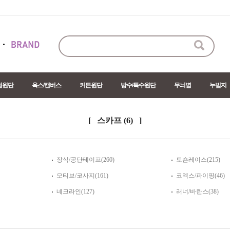
절원단
옥스/캔버스
커튼원단
방수/특수원단
무늬별
누빔지
[ 스카프
(6)
]
장식/공단테이프(260)
토숀레이스(215)
모티브/코사지(161)
코멕스/파이핑(46)
네크라인(127)
러너/바란스(38)