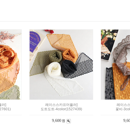
러]
레이스스카프머플러]
레이스스
27601)
도트도트-4color(1527439)
꽃비-3col
9,600
9,6
원