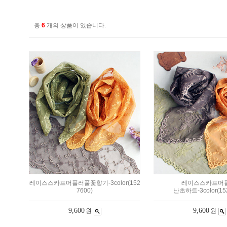
총
6
개의 상품이 있습니다.
레이스스카프머플러풀꽃향기-3color(152
레이스스카프머플
7600)
난초하트-3color(15
9,600
9,600
원
원