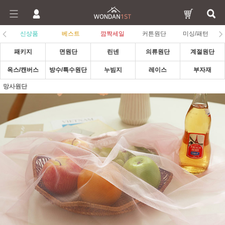
신상품
베스트
깜짝세일
커튼원단
미싱/패턴
패키지
면원단
린넨
의류원단
계절원단
옥스/캔버스
방수/특수원단
누빔지
레이스
부자재
망사원단