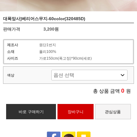
대폭망사]베리어스무지-60color(320485D)
판매가격
3,200원
제조사
원단1번지
소재
폴리100%
사이즈
가로150cm(폭고정)*90cm(세로)
색상
0
총 상품 금액
원
바로 구매하기
장바구니
관심상품