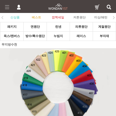
신상품
베스트
깜짝세일
커튼원단
미싱/패턴
패키지
면원단
린넨
의류원단
계절원단
옥스/캔버스
방수/특수원단
누빔지
레이스
부자재
무지방수천